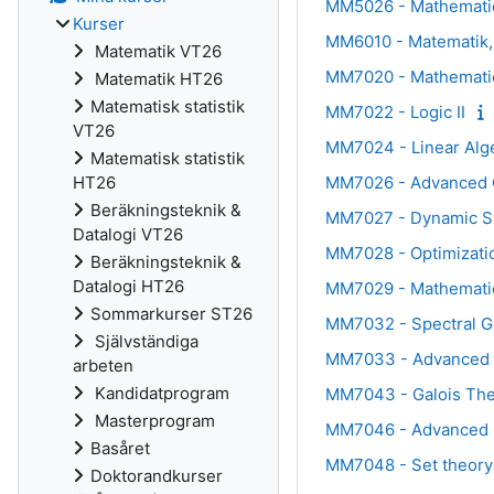
MM5026 - Mathematics 
Kurser
MM6010 - Matematik, 
Matematik VT26
MM7020 - Mathemati
Matematik HT26
Matematisk statistik
MM7022 - Logic II
VT26
MM7024 - Linear Alge
Matematisk statistik
MM7026 - Advanced 
HT26
Beräkningsteknik &
MM7027 - Dynamic Sy
Datalogi VT26
MM7028 - Optimizati
Beräkningsteknik &
Datalogi HT26
MM7029 - Mathematic
Sommarkurser ST26
MM7032 - Spectral G
Självständiga
MM7033 - Advanced 
arbeten
Kandidatprogram
MM7043 - Galois Th
Masterprogram
MM7046 - Advanced R
Basåret
MM7048 - Set theory
Doktorandkurser