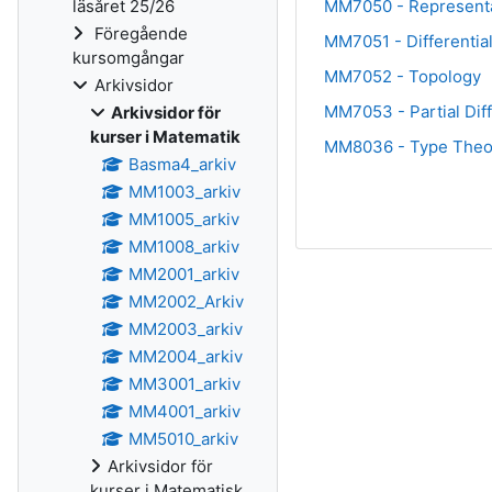
MM7050 - Representat
läsåret 25/26
Föregående
MM7051 - Differentia
kursomgångar
MM7052 - Topology
Arkivsidor
MM7053 - Partial Diff
Arkivsidor för
kurser i Matematik
MM8036 - Type Theo
Basma4_arkiv
MM1003_arkiv
MM1005_arkiv
MM1008_arkiv
MM2001_arkiv
MM2002_Arkiv
MM2003_arkiv
MM2004_arkiv
MM3001_arkiv
MM4001_arkiv
MM5010_arkiv
Arkivsidor för
kurser i Matematisk