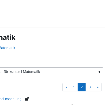
matik
 Matematik
Föregående sida
Sida 1
Sida 2
Sida 3
Näs
«
1
2
3
»
al modelling I