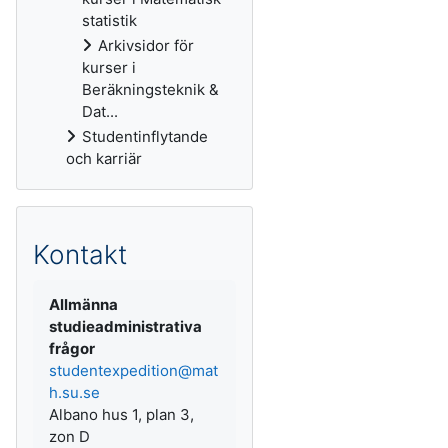
statistik
Arkivsidor för
kurser i
Beräkningsteknik &
Dat...
Studentinflytande
och karriär
Kontakt
Allmänna
studieadministrativa
frågor
studentexpedition@mat
h.su.se
Albano hus 1, plan 3,
zon D