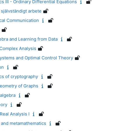
III - Ordinary Differential Equations
självständigt arbete
cal Communication
bra and Learning from Data
Complex Analysis
stems and Optimal Control Theory
on
s of cryptography
eometry of Graphs
algebra
eory
eal Analysis I
 and metamathematics