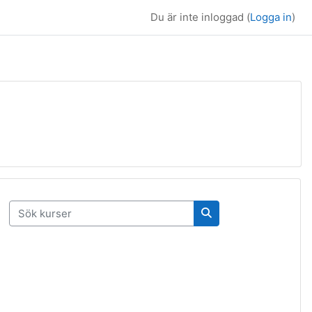
Du är inte inloggad (
Logga in
)
Sök kurser
Sök kurser
ta sida