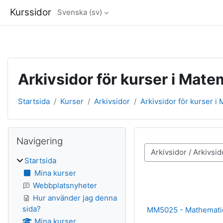
Kurssidor
Svenska ‎(sv)‎
Gå direkt till huvudinnehåll
Arkivsidor för kurser i Mate
Startsida
Kurser
Arkivsidor
Arkivsidor för kurser i
Block
Hoppa över Navigering
Navigering
Kurskategorier
Startsida
Mina kurser
Webbplatsnyheter
Hur använder jag denna
sida?
MM5025 - Mathematic
Mina kurser