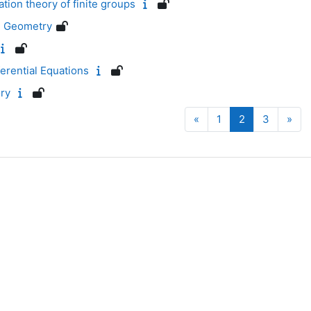
ion theory of finite groups
l Geometry
erential Equations
ry
Föregående sida
Sida 1
Sida 2
Sida 3
Näs
«
1
2
3
»