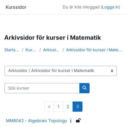
Kurssidor
Du är inte inloggad (
Logga in
)
Gå direkt till huvudinnehåll
Arkivsidor för kurser i Matematik
Startsida
Kurser
Arkivsidor
Arkivsidor för kurser i Matematik
Kurskategorier
Sök kurser
Sök kurser
Föregående sida
Sida 1
Sida 2
Sida 3
«
1
2
3
MM8042 - Algebraic Topology