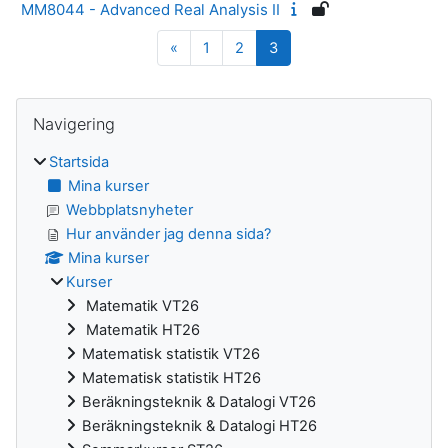
MM8044 - Advanced Real Analysis II
Föregående sida
Sida 1
Sida 2
Sida 3
«
1
2
3
Block
Hoppa över Navigering
Navigering
Startsida
Mina kurser
Webbplatsnyheter
Hur använder jag denna sida?
Mina kurser
Kurser
Matematik VT26
Matematik HT26
Matematisk statistik VT26
Matematisk statistik HT26
Beräkningsteknik & Datalogi VT26
Beräkningsteknik & Datalogi HT26