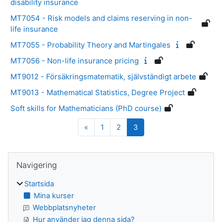
disability insurance
MT7054 - Risk models and claims reserving in non-
life insurance
MT7055 - Probability Theory and Martingales
MT7056 - Non-life insurance pricing
MT9012 - Försäkringsmatematik, självständigt arbete
MT9013 - Mathematical Statistics, Degree Project
Soft skills for Mathematicians (PhD course)
Föregående sida
Sida 1
Sida 2
Sida 3
«
1
2
3
Block
Hoppa över Navigering
Navigering
Startsida
Mina kurser
Webbplatsnyheter
Hur använder jag denna sida?