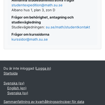
Allmänna studieadministrativa frågor
studentexpedition@math.su.se
Albano hus 1, plan 3, zon D
Frågor om behörighet, antagning och
studievägledning
Studievägledningen:
su.se/math/studentkontakt
Frågor om kurssidorna
kurssidor@math.su.se
Kompletterande block
Du är inte inloggad (
Logga in
)
Startsida
Svenska ‎(sv)‎
English ‎(en)‎
Svenska ‎(sv)‎
Sammanfattning av kvarhållningsprinciper för data