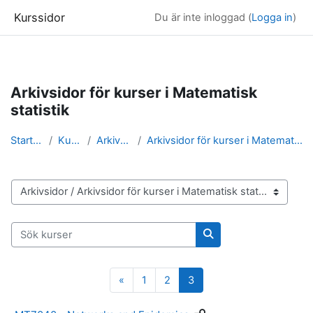
Kurssidor
Du är inte inloggad (
Logga in
)
Gå direkt till huvudinnehåll
Arkivsidor för kurser i Matematisk
statistik
Startsida
Kurser
Arkivsidor
Arkivsidor för kurser i Matematisk statistik
Kurskategorier
Sök kurser
Sök kurser
Föregående sida
Sida 1
Sida 2
Sida 3
«
1
2
3