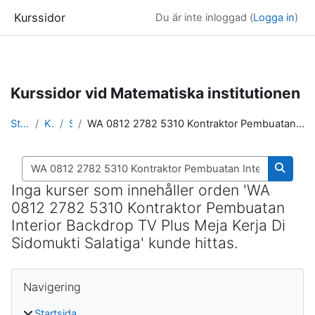
Kurssidor
Du är inte inloggad (
Logga in
)
Gå direkt till huvudinnehåll
Kurssidor vid Matematiska institutionen
Startsida
Kurser
Sök
WA 0812 2782 5310 Kontraktor Pembuatan Interior Backdrop TV Plus Meja Kerja Di Sidomukti Salatiga
Sök kurser
Sök ku
Inga kurser som innehåller orden 'WA
0812 2782 5310 Kontraktor Pembuatan
Interior Backdrop TV Plus Meja Kerja Di
Sidomukti Salatiga' kunde hittas.
Block
Hoppa över Navigering
Navigering
Startsida