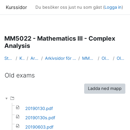
Kurssidor
Du besöker oss just nu som gäst (
Logga in
)
Gå direkt till huvudinnehåll
MM5022 - Mathematics III - Complex
Analysis
Startsida
Kurser
Arkivsidor
Arkivsidor för kurser i Matematik
MM5022_arkiv
Old exams
Old exams
Old exams
Slutförandvillkor
Ladda ned mapp
20190130.pdf
20190130s.pdf
20190603.pdf