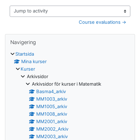
Jump to activity
Course evaluations →
Block
Hoppa över Navigering
Navigering
Startsida
Mina kurser
Kurser
Arkivsidor
Arkivsidor för kurser i Matematik
Basma4_arkiv
MM1003_arkiv
MM1005_arkiv
MM1008_arkiv
MM2001_arkiv
MM2002_Arkiv
MM2003_arkiv