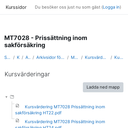
Kurssidor
Du besöker oss just nu som gäst (
Logga in
)
Gå direkt till huvudinnehåll
MT7028 - Prissättning inom
sakförsäkring
Startsida
Kurser
Arkivsidor
Arkivsidor för kurser i Matematisk statistik
MT7028_arkiv
Kursvärderingar och kursrapporter
Kursvärderingar
Kursvärderingar
Slutförandvillkor
Ladda ned mapp
Kursvärdering MT7028 Prissättning inom
sakförsäkring HT22.pdf
Kursvärdering MT7028 Prissättning inom
sakförsäkring HT24.pdf