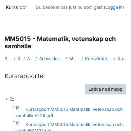
Kurssidor
Du besöker oss just nu som gäst (
Logga in
)
Gå direkt till huvudinnehåll
MM5015 - Matematik, vetenskap och
samhälle
Startsida
Kurser
Arkivsidor
Arkivsidor för kurser i Matematik
MM5015_arkiv
Kursvärderingar och kursrapporter
Kursrapporter
Kursrapporter
Slutförandvillkor
Ladda ned mapp
Kursrapport MM5015 Matematik, vetenskap och
samhälle VT26.pdf
Kursrapport MM5015 Matematik, vetenskap och
samhälleVT24.pdf