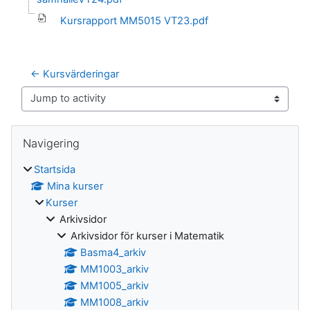
Kursrapport MM5015 VT23.pdf
← Kursvärderingar
Jump to activity
Block
Hoppa över Navigering
Navigering
Startsida
Mina kurser
Kurser
Arkivsidor
Arkivsidor för kurser i Matematik
Basma4_arkiv
MM1003_arkiv
MM1005_arkiv
MM1008_arkiv