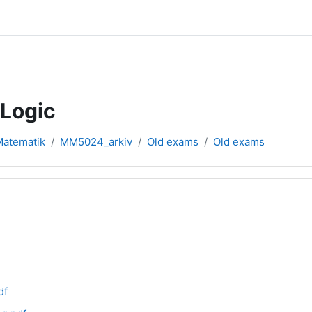
 Logic
 Matematik
MM5024_arkiv
Old exams
Old exams
df