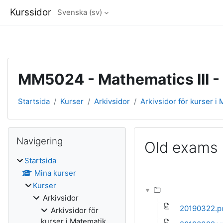
Kurssidor
Svenska ‎(sv)‎
Gå direkt till huvudinnehåll
MM5024 - Mathematics III -
Startsida
Kurser
Arkivsidor
Arkivsidor för kurser i
Block
Hoppa över Navigering
Navigering
Old exams
Startsida
Slutförandvillkor
Mina kurser
Kurser
Arkivsidor
20190322.p
Arkivsidor för
kurser i Matematik