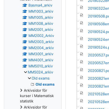
20190322en
Basma4_arkiv
20190322en
MM1003_arkiv
20190508.p
MM1005_arkiv
MM1008_arkiv
20190508en
MM2001_arkiv
20190524.p
MM2002_Arkiv
20190524en
MM2003_arkiv
20190524s.
MM2004_arkiv
MM3001_arkiv
20200527.p
MM4001_arkiv
20200527en
MM5010_arkiv
20200821.p
MM5024_arkiv
Old exams
20200821en
Old exams
20200821en
Arkivsidor för
20210528en
kurser i Matematisk
statistik
20210528en
Arkivsidor för