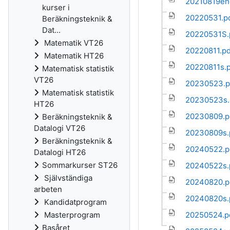
20210819en
kurser i
20220531.p
Beräkningsteknik &
Dat...
20220531S.
Matematik VT26
20220811.pd
Matematik HT26
20220811s.p
Matematisk statistik
VT26
20230523.p
Matematisk statistik
20230523s.
HT26
20230809.p
Beräkningsteknik &
Datalogi VT26
20230809s.
Beräkningsteknik &
20240522.p
Datalogi HT26
Sommarkurser ST26
20240522s.
Självständiga
20240820.p
arbeten
20240820s.
Kandidatprogram
Masterprogram
20250524.p
Basåret