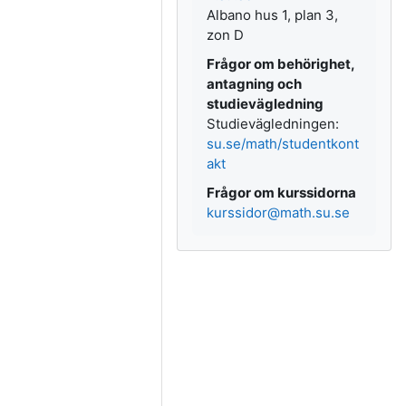
Albano hus 1, plan 3,
zon D
Frågor om behörighet,
antagning och
studievägledning
Studievägledningen:
su.se/math/studentkont
akt
Frågor om kurssidorna
kurssidor@math.su.se