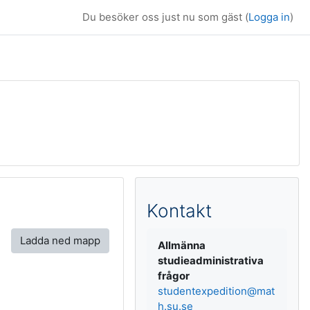
Du besöker oss just nu som gäst (
Logga in
)
Kompletterande b
Kontakt
Ladda ned mapp
Allmänna
studieadministrativa
frågor
studentexpedition@mat
h.su.se