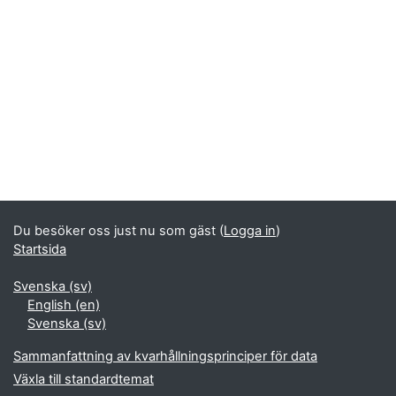
Du besöker oss just nu som gäst (
Logga in
)
Startsida
Svenska ‎(sv)‎
English ‎(en)‎
Svenska ‎(sv)‎
Sammanfattning av kvarhållningsprinciper för data
Växla till standardtemat