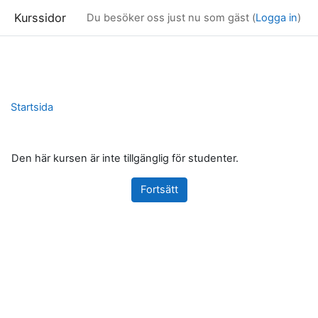
Kurssidor
Du besöker oss just nu som gäst (
Logga in
)
Gå direkt till huvudinnehåll
Startsida
Den här kursen är inte tillgänglig för studenter.
Fortsätt
Block
Kompletterande block