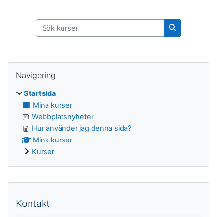
Sök kurser
Sök kurser
Block
Hoppa över Navigering
Navigering
Startsida
Mina kurser
Webbplatsnyheter
Hur använder jag denna sida?
Mina kurser
Kurser
Kompletterande block
Kontakt