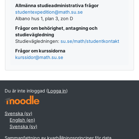
Allmänna studieadministrativa frågor
studentexpedition@math.su.se
Albano hus 1, plan 3, zon D
Frågor om behörighet, antagning och
studievägledning
Studievägledningen:
su.se/math/studentkontakt
Frågor om kurssidorna
kurssidor@math.su.se
Du är inte inloggad (
Logga in
)
Svenska ‎(sv)‎
English ‎(en)‎
Svenska ‎(sv)‎
Sammanfattning av kvarhållningsprinciper för data