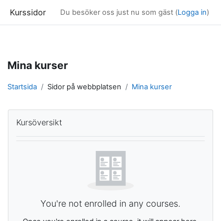
Kurssidor
Du besöker oss just nu som gäst (
Logga in
)
Gå direkt till huvudinnehåll
Mina kurser
Startsida
Sidor på webbplatsen
Mina kurser
Huvudinnehållsblock
Hoppa över Kursöversikt
Kursöversikt
You're not enrolled in any courses.