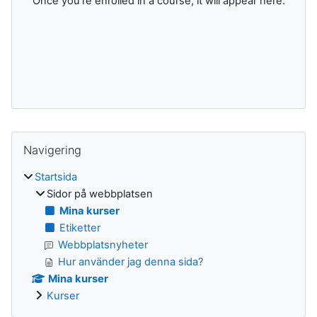
Once you're enrolled in a course, it will appear here.
Block
Hoppa över Navigering
Navigering
Startsida
Sidor på webbplatsen
Mina kurser
Etiketter
Webbplatsnyheter
Hur använder jag denna sida?
Mina kurser
Kurser