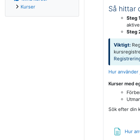
Kurser
Så hittar
Steg 1
aktive
Steg 
Viktigt:
Regi
kursregistre
Registrerin
Hur använder 
Kurser med eg
Förbe
Utman
Sök efter din 
Hur an