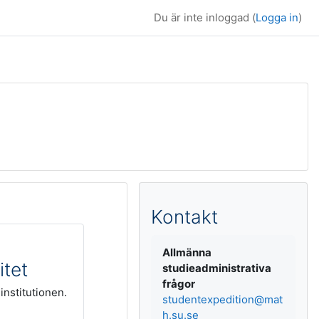
Du är inte inloggad (
Logga in
)
Kompletterande b
Kontakt
Allmänna
itet
studieadministrativa
frågor
institutionen.
studentexpedition@mat
h.su.se