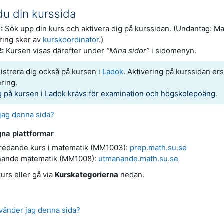
 du din kurssida
:
Sök upp din kurs och aktivera dig på kurssidan. (Undantag: Ma
ring sker av
kurskoordinator
.)
2:
Kursen visas därefter under
“Mina sidor”
i sidomenyn.
strera dig också på kursen i
Ladok
. Aktivering på kurssidan ers
ring.
g på kursen i Ladok krävs för examination och högskolepoäng.
jag denna sida?
na plattformar
redande kurs i matematik (MM1003):
prep.math.su.se
ande matematik (MM1008):
utmanande.math.su.se
kurs eller gå via
Kurskategorierna
nedan.
vänder jag denna sida?