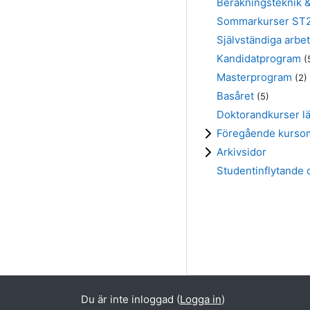
Beräkningsteknik 
Sommarkurser ST
Självständiga arbe
Kandidatprogram
(
Masterprogram
(2)
Basåret
(5)
Doktorandkurser lä
Föregående kurso
Arkivsidor
Studentinflytande o
Du är inte inloggad (
Logga in
)