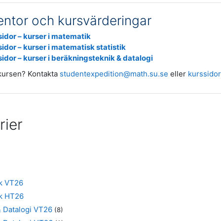
entor och kursvärderingar
sidor – kurser i matematik
idor – kurser i matematisk statistik
sidor – kurser i beräkningsteknik & datalogi
 kursen? Kontakta
studentexpedition@math.su.se
eller
kurssido
rier
ik VT26
ik HT26
& Datalogi VT26
(8)