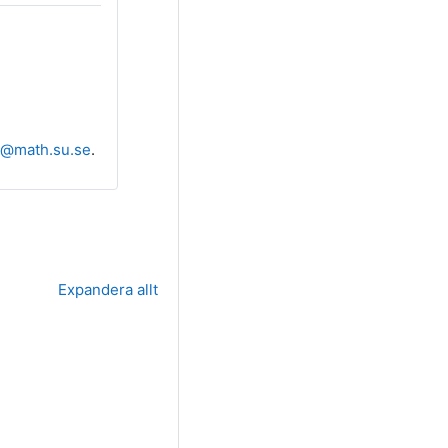
r@math.su.se
.
Expandera allt