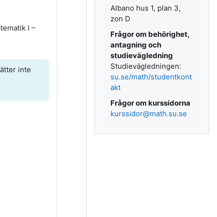
Albano hus 1, plan 3,
zon D
tematik I –
Frågor om behörighet,
antagning och
studievägledning
Studievägledningen:
ätter inte
su.se/math/studentkont
akt
Frågor om kurssidorna
kurssidor@math.su.se