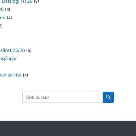
& Datalogi HT26
(8)
26
(3)
ten
(4)
5)
såret 25/26
(5)
mgångar
ch karriär
(4)
Sök kurser
Sök kurser