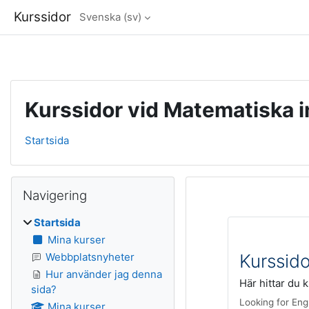
Kurssidor
Svenska ‎(sv)‎
Gå direkt till huvudinnehåll
Kurssidor vid Matematiska i
Startsida
Block
Hoppa över Navigering
Navigering
Startsida
Mina kurser
Webbplatsnyheter
Kurssido
Hur använder jag denna
Här hittar du 
sida?
Looking for Eng
Mina kurser