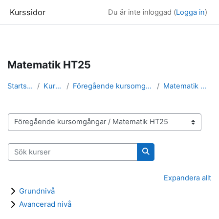
Kurssidor
Du är inte inloggad (
Logga in
)
Gå direkt till huvudinnehåll
Matematik HT25
Startsida
Kurser
Föregående kursomgångar
Matematik HT25
Kurskategorier
Sök kurser
Sök kurser
Expandera allt
Grundnivå
Avancerad nivå