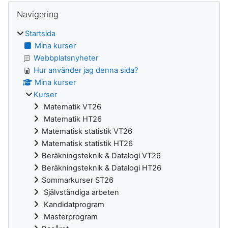
Block
Hoppa över Navigering
Navigering
Startsida
Mina kurser
Webbplatsnyheter
Hur använder jag denna sida?
Mina kurser
Kurser
Matematik VT26
Matematik HT26
Matematisk statistik VT26
Matematisk statistik HT26
Beräkningsteknik & Datalogi VT26
Beräkningsteknik & Datalogi HT26
Sommarkurser ST26
Självständiga arbeten
Kandidatprogram
Masterprogram