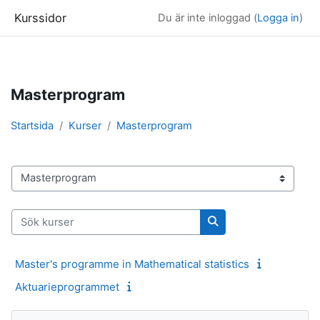
Kurssidor
Du är inte inloggad (
Logga in
)
Gå direkt till huvudinnehåll
Masterprogram
Startsida
Kurser
Masterprogram
Kurskategorier
Sök kurser
Sök kurser
Master's programme in Mathematical statistics
Aktuarieprogrammet
Block
Hoppa över Navigering