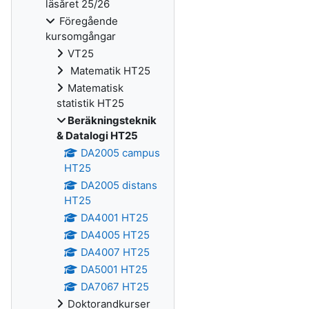
läsåret 25/26
Föregående
kursomgångar
VT25
Matematik HT25
Matematisk
statistik HT25
Beräkningsteknik
& Datalogi HT25
DA2005 campus
HT25
DA2005 distans
HT25
DA4001 HT25
DA4005 HT25
DA4007 HT25
DA5001 HT25
DA7067 HT25
Doktorandkurser