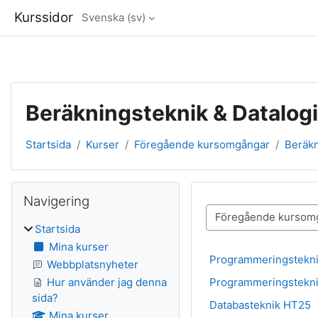
Kurssidor
Svenska ‎(sv)‎
Gå direkt till huvudinnehåll
Beräkningsteknik & Datalog
Startsida
Kurser
Föregående kursomgångar
Beräkn
Block
Hoppa över Navigering
Navigering
Kurskategorier
Startsida
Mina kurser
Programmeringstekn
Webbplatsnyheter
Programmeringstekni
Hur använder jag denna
sida?
Databasteknik HT25
Mina kurser