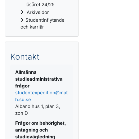
läsåret 24/25
Arkivsidor
Studentinflytande
och karriär
Kontakt
Allmänna
studieadministrativa
frågor
studentexpedition@mat
h.su.se
Albano hus 1, plan 3,
zon D
Frågor om behörighet,
antagning och
studievägledning