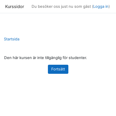
Kurssidor
Du besöker oss just nu som gäst (
Logga in
)
Gå direkt till huvudinnehåll
Startsida
Den här kursen är inte tillgänglig för studenter.
Fortsätt
Block
Kompletterande block