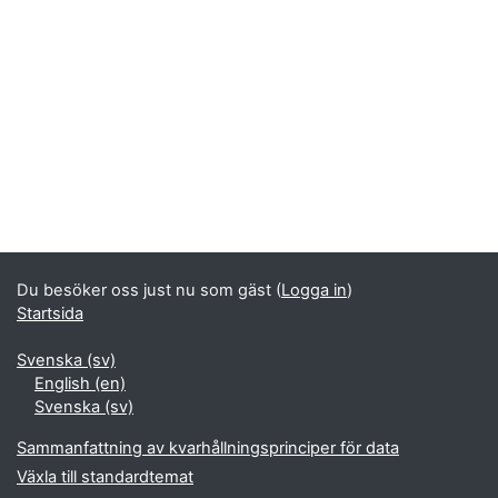
Du besöker oss just nu som gäst (
Logga in
)
Startsida
Svenska ‎(sv)‎
English ‎(en)‎
Svenska ‎(sv)‎
Sammanfattning av kvarhållningsprinciper för data
Växla till standardtemat