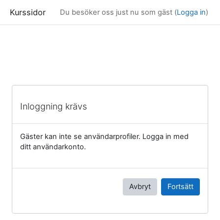
Kurssidor
Du besöker oss just nu som gäst (
Logga in
)
Gå direkt till huvudinnehåll
Inloggning krävs
Gäster kan inte se användarprofiler. Logga in med
ditt användarkonto.
Avbryt
Fortsätt