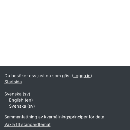
Block
Kompletterande block
Du besöker oss just nu som gäst (
Logga in
)
Startsida
Svenska ‎(sv)‎
English ‎(en)‎
Svenska ‎(sv)‎
Sammanfattning av kvarhållningsprinciper för data
Växla till standardtemat