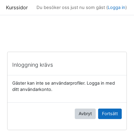
Kurssidor
Du besöker oss just nu som gäst (
Logga in
)
Gå direkt till huvudinnehåll
Inloggning krävs
Gäster kan inte se användarprofiler. Logga in med
ditt användarkonto.
Avbryt
Fortsätt