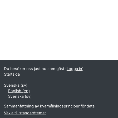
Block
Kompletterande block
Du besöker oss just nu som gäst (
Logga in
)
Startsida
Svenska ‎(sv)‎
English ‎(en)‎
Svenska ‎(sv)‎
Sammanfattning av kvarhållningsprinciper för data
Växla till standardtemat