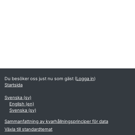
Block
Kompletterande block
Du besöker oss just nu som gäst (
Logga in
)
Startsida
Svenska ‎(sv)‎
English ‎(en)‎
Svenska ‎(sv)‎
Sammanfattning av kvarhållningsprinciper för data
Växla till standardtemat