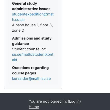
General study
administrative issues
studentexpedition@mat
h.su.se
Albano house 1, floor 3,
zone D
Admissions and study
guidance
Student counsellor:
su.se/math/studentkont
akt
Questions regarding
course pages
kurssidor@math.su.se
You are not logged in. (
Log in
)
Home