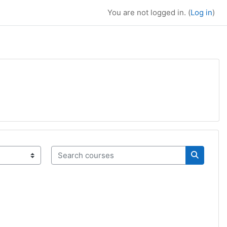
You are not logged in. (
Log in
)
Search courses
Search c