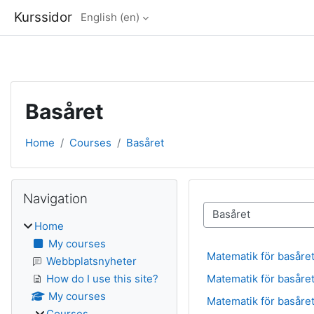
Kurssidor
English ‎(en)‎
Skip to main content
Basåret
Home
Courses
Basåret
Blocks
Skip Navigation
Navigation
Course categories
Home
My courses
Matematik för basåret
Webbplatsnyheter
Matematik för basåret
How do I use this site?
My courses
Matematik för basåret
Courses