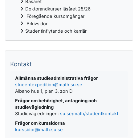
Basåret
Doktorandkurser läsåret 25/26
Föregående kursomgångar
Arkivsidor
Studentinflytande och karriär
Kompletterande block
Kontakt
Allmänna studieadministrativa frågor
studentexpedition@math.su.se
Albano hus 1, plan 3, zon D
Frågor om behörighet, antagning och
studievägledning
Studievägledningen:
su.se/math/studentkontakt
Frågor om kurssidorna
kurssidor@math.su.se