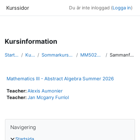
Kurssidor
Du är inte inloggad (
Logga in
)
Gå direkt till huvudinnehåll
Kursinformation
Startsida
Kurser
Sommarkurser ST26
MM5020 ST26
Sammanfattning
Mathematics III - Abstract Algebra Summer 2026
Teacher:
Alexis Aumonier
Teacher:
Jan Mcgarry Furriol
Block
Hoppa över Navigering
Navigering
Startsida