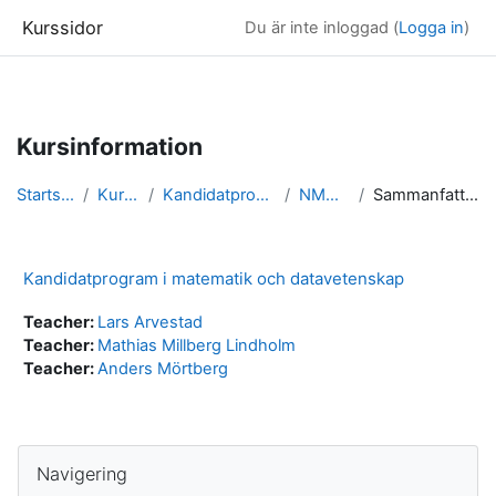
Kurssidor
Du är inte inloggad (
Logga in
)
Gå direkt till huvudinnehåll
Kursinformation
Startsida
Kurser
Kandidatprogram
NMDVK
Sammanfattning
Kandidatprogram i matematik och datavetenskap
Teacher:
Lars Arvestad
Teacher:
Mathias Millberg Lindholm
Teacher:
Anders Mörtberg
Block
Hoppa över Navigering
Navigering