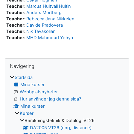
Teacher:
Marcus Hultvall Hultin
Teacher:
Anders Mörtberg
Teacher:
Rebecca Jana Nikkelen
Teacher:
Davide Pradovera
Teacher:
Nik Tavakolian
Teacher:
MHD Mahmoud Yehya
Block
Hoppa över Navigering
Navigering
Startsida
Mina kurser
Webbplatsnyheter
Hur använder jag denna sida?
Mina kurser
Kurser
Beräkningsteknik & Datalogi VT26
DA2005 VT26 (eng, distance)