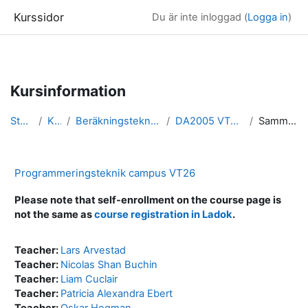
Kurssidor
Du är inte inloggad (
Logga in
)
Gå direkt till huvudinnehåll
Kursinformation
Startsida
Kurser
Beräkningsteknik & Datalogi VT26
DA2005 VT26 (campus, sv)
Sammanfattning
Programmeringsteknik campus VT26
Please note that self-enrollment on the course page is
not the same as
course registration in Ladok
.
Teacher:
Lars Arvestad
Teacher:
Nicolas Shan Buchin
Teacher:
Liam Cuclair
Teacher:
Patricia Alexandra Ebert
Teacher:
Oskar Hogman