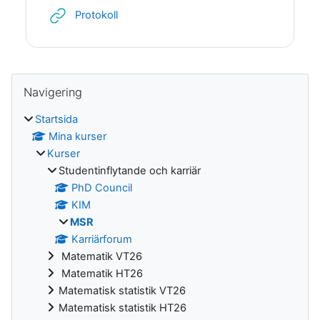
URL
Protokoll
Block
Hoppa över Navigering
Navigering
Startsida
Mina kurser
Kurser
Studentinflytande och karriär
PhD Council
KIM
MSR
Karriärforum
Matematik VT26
Matematik HT26
Matematisk statistik VT26
Matematisk statistik HT26