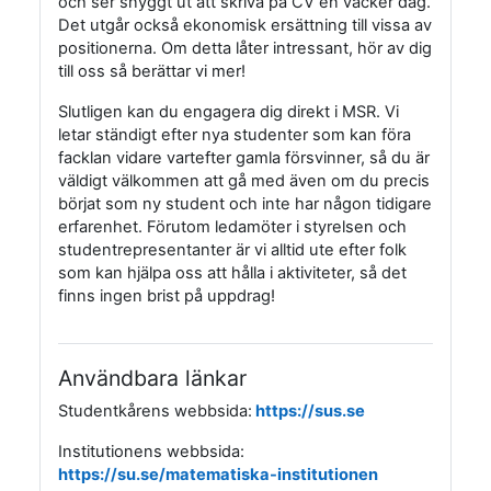
och ser snyggt ut att skriva på CV en vacker dag.
Det utgår också ekonomisk ersättning till vissa av
positionerna. Om detta låter intressant, hör av dig
till oss så berättar vi mer!
Slutligen kan du engagera dig direkt i MSR. Vi
letar ständigt efter nya studenter som kan föra
facklan vidare vartefter gamla försvinner, så du är
väldigt välkommen att gå med även om du precis
börjat som ny student och inte har någon tidigare
erfarenhet. Förutom ledamöter i styrelsen och
studentrepresentanter är vi alltid ute efter folk
som kan hjälpa oss att hålla i aktiviteter, så det
finns ingen brist på uppdrag!
Användbara länkar
Studentkårens webbsida
:
https://sus.se
Institutionens webbsida:
https://su.se/matematiska-institutionen