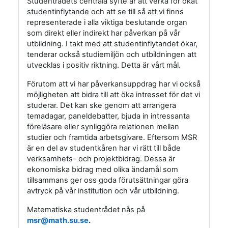
Studentrådets centrala syfte är att verka för ökat
studentinflytande och att se till så att vi finns
representerade i alla viktiga beslutande organ
som direkt eller indirekt har påverkan på vår
utbildning. I takt med att studentinflytandet ökar,
tenderar också studiemiljön och utbildningen att
utvecklas i positiv riktning. Detta är vårt mål.
Förutom att vi har påverkansuppdrag har vi också
möjligheten att bidra till att öka intresset för det vi
studerar. Det kan ske genom att arrangera
temadagar, paneldebatter, bjuda in intressanta
föreläsare eller synliggöra relationen mellan
studier och framtida arbetsgivare. Eftersom MSR
är en del av studentkåren har vi rätt till både
verksamhets- och projektbidrag. Dessa är
ekonomiska bidrag med olika ändamål som
tillsammans ger oss goda förutsättningar göra
avtryck på vår institution och vår utbildning.
Matematiska studentrådet nås på
msr@math.su.se
.