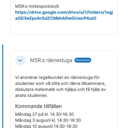
MSR:s mötesprotokoll:
https://drive.google.com/drive/u/1/folders/1ogj
aGDXeEpvArSdZCMbhARwGUwcPAaiO
MSR:s räknestuga
Markerad
Fäll ihop
Vi anordnar regelbundet en räknestuga för
studenter som vill sitta och räkna tillsammans,
diskutera matematik och hjälpa och få hjälp av
andra studenter.
Kommande tillfällen
Måndag 27 juli kl. 14.30–16.30
Måndag 3 augusti kl. 14:30-16:30
Måndag 10 augusti 14:30-16:30