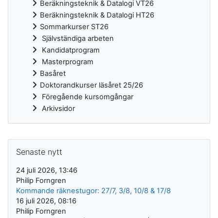
Beräkningsteknik & Datalogi VT26
Beräkningsteknik & Datalogi HT26
Sommarkurser ST26
Självständiga arbeten
Kandidatprogram
Masterprogram
Basåret
Doktorandkurser läsåret 25/26
Föregående kursomgångar
Arkivsidor
Kompletterande block
Hoppa över Senaste nytt
Senaste nytt
24 juli 2026, 13:46
Philip Forngren
Kommande räknestugor: 27/7, 3/8, 10/8 & 17/8
16 juli 2026, 08:16
Philip Forngren