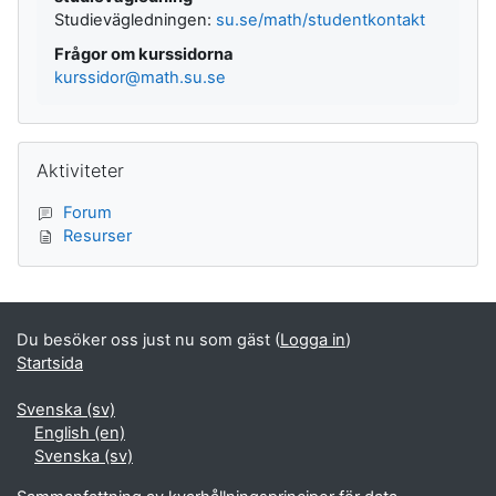
Studievägledningen:
su.se/math/studentkontakt
Frågor om kurssidorna
kurssidor@math.su.se
Hoppa över Aktiviteter
Aktiviteter
Forum
Resurser
Du besöker oss just nu som gäst (
Logga in
)
Startsida
Svenska ‎(sv)‎
English ‎(en)‎
Svenska ‎(sv)‎