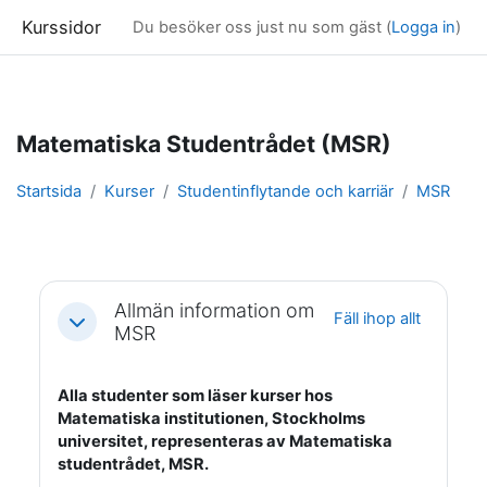
Kurssidor
Du besöker oss just nu som gäst (
Logga in
)
Gå direkt till huvudinnehåll
Matematiska Studentrådet (MSR)
Startsida
Kurser
Studentinflytande och karriär
MSR
Avsnittsöversikt
Allmän information om
Fäll ihop allt
Fäll ihop
MSR
Alla studenter som läser kurser hos
Matematiska institutionen, Stockholms
universitet, representeras av Matematiska
studentrådet, MSR.