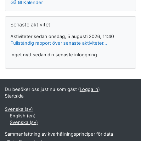
Gå till Kalender
Hoppa över Senaste aktivitet
Senaste aktivitet
Aktiviteter sedan onsdag, 5 augusti 2026, 11:40
Fullständig rapport över senaste aktiviteter...
Inget nytt sedan din senaste inloggning.
Du besöker oss just nu som gäst (
Logga in
)
Startsida
Svenska ‎(sv)‎
English ‎(en)‎
Svenska ‎(sv)‎
Sammanfattning av kvarhållningsprinciper för data