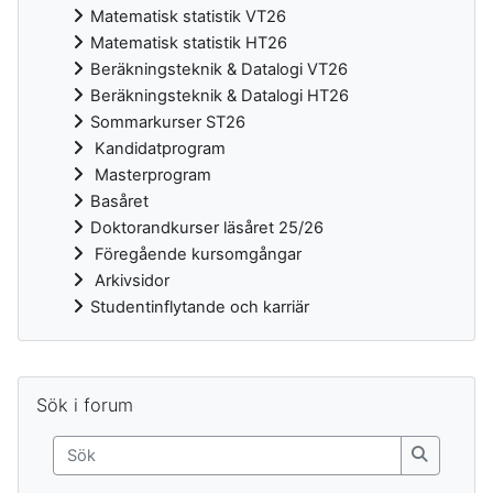
Matematisk statistik VT26
Matematisk statistik HT26
Beräkningsteknik & Datalogi VT26
Beräkningsteknik & Datalogi HT26
Sommarkurser ST26
Kandidatprogram
Masterprogram
Basåret
Doktorandkurser läsåret 25/26
Föregående kursomgångar
Arkivsidor
Studentinflytande och karriär
Kompletterande block
Hoppa över Sök i forum
Sök i forum
Sök
Sök