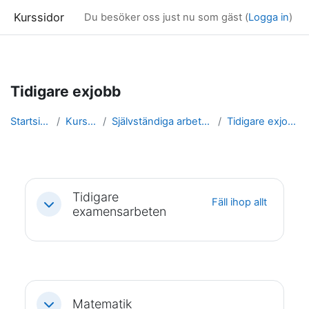
Kurssidor
Du besöker oss just nu som gäst (
Logga in
)
Gå direkt till huvudinnehåll
Tidigare exjobb
Startsida
Kurser
Självständiga arbeten
Tidigare exjobb
Avsnittsöversikt
Tidigare
Fäll ihop allt
Fäll ihop
examensarbeten
Matematik
Fäll ihop