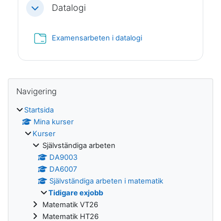
Datalogi
Fäll ihop
Mapp
Examensarbeten i datalogi
Block
Hoppa över Navigering
Navigering
Startsida
Mina kurser
Kurser
Självständiga arbeten
DA9003
DA6007
Självständiga arbeten i matematik
Tidigare exjobb
Matematik VT26
Matematik HT26