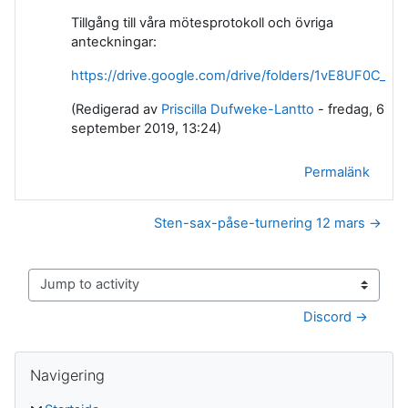
Tillgång till våra mötesprotokoll och övriga
anteckningar:
https://drive.google.com/drive/folders/1vE8UF0
(Redigerad av
Priscilla Dufweke-Lantto
- fredag, 6
september 2019, 13:24)
Permalänk
Sten-sax-påse-turnering 12 mars →
Jump to activity
Discord →
Block
Hoppa över Navigering
Navigering