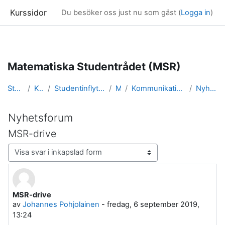
Kurssidor
Du besöker oss just nu som gäst (
Logga in
)
Gå direkt till huvudinnehåll
Matematiska Studentrådet (MSR)
Startsida
Kurser
Studentinflytande och karriär
MSR
Kommunikation / Nyhetsforum
Nyhetsforum
Nyhetsforum
MSR-drive
Visningsläge
MSR-drive
Antal svar: 0
av
Johannes Pohjolainen
-
fredag, 6 september 2019,
13:24