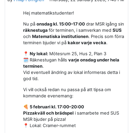
Hej matematikstudenter!
Nu på
onsdag kl. 15:00–17:00
drar MSR igång sin
räknestuga
för terminen, i samverkan med
SUS
och
Matematiska institutionen
. Precis som förra
terminen bjuder vi på
kakor varje vecka
.
📍
Ny lokal:
Mötesrum 25, Hus 2, Plan 3
🗓️ Räknestugan hålls
varje onsdag under hela
terminen
.
Vid eventuell ändring av lokal informeras detta i
god tid.
Vi vill också redan nu passa på att tipsa om
kommande evenemang:
🍕
5 februari kl. 17:00–20:00
Pizzakväll och brädspel
i samarbete med SUS
MSR bjuder på pizza!
📍 Lokal: Cramer-rummet