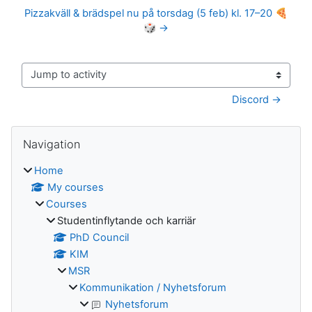
Pizzakväll & brädspel nu på torsdag (5 feb) kl. 17–20 🍕
🎲 →
Jump to activity
Discord →
Blocks
Skip Navigation
Navigation
Home
My courses
Courses
Studentinflytande och karriär
PhD Council
KIM
MSR
Kommunikation / Nyhetsforum
Nyhetsforum