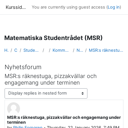
Kurssidor
You are currently using guest access (
Log in
)
Skip to main content
Matematiska Studentrådet (MSR)
Home
Courses
Studentinflytande och karriär
MSR
Kommunikation / Nyhetsforum
Nyhetsforum
MSR:s räknestuga, pizzakvällar och engagemang unde...
Nyhetsforum
MSR:s räknestuga, pizzakvällar och
engagemang under terminen
Display mode
MSR:s räknestuga, pizzakvällar och engagemang under
Number of replies: 0
terminen
by
Philip Forngren
-
Thursday, 22 January 2026, 7:49 PM