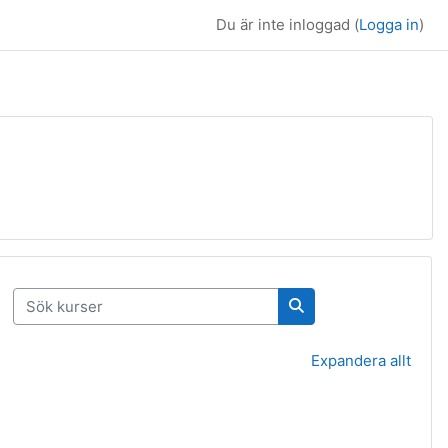
Du är inte inloggad (
Logga in
)
Sök kurser
Sök kurser
Expandera allt