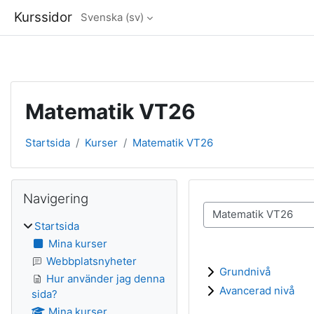
Kurssidor
Svenska ‎(sv)‎
Gå direkt till huvudinnehåll
Matematik VT26
Startsida
Kurser
Matematik VT26
Block
Hoppa över Navigering
Navigering
Kurskategorier
Startsida
Mina kurser
Webbplatsnyheter
Grundnivå
Hur använder jag denna
Avancerad nivå
sida?
Mina kurser