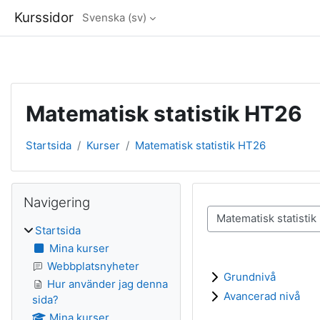
Kurssidor
Svenska ‎(sv)‎
Gå direkt till huvudinnehåll
Matematisk statistik HT26
Startsida
Kurser
Matematisk statistik HT26
Block
Hoppa över Navigering
Navigering
Kurskategorier
Startsida
Mina kurser
Webbplatsnyheter
Grundnivå
Hur använder jag denna
Avancerad nivå
sida?
Mina kurser