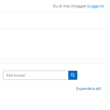
Du är inte inloggad (
Logga in
)
Sök kurser
Sök kurser
Expandera allt