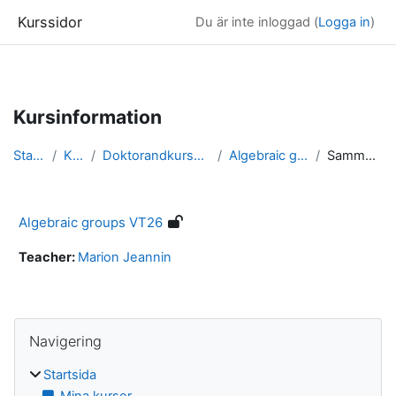
Kurssidor
Du är inte inloggad (
Logga in
)
Gå direkt till huvudinnehåll
Kursinformation
Startsida
Kurser
Doktorandkurser läsåret 25/26
Algebraic groups VT26
Sammanfattning
Algebraic groups VT26
Teacher:
Marion Jeannin
Block
Hoppa över Navigering
Navigering
Startsida
Mina kurser