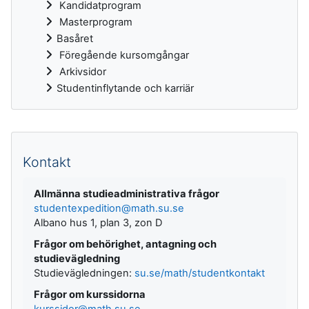
Kandidatprogram
Masterprogram
Basåret
Föregående kursomgångar
Arkivsidor
Studentinflytande och karriär
Kompletterande block
Kontakt
Allmänna studieadministrativa frågor
studentexpedition@math.su.se
Albano hus 1, plan 3, zon D
Frågor om behörighet, antagning och
studievägledning
Studievägledningen:
su.se/math/studentkontakt
Frågor om kurssidorna
kurssidor@math.su.se