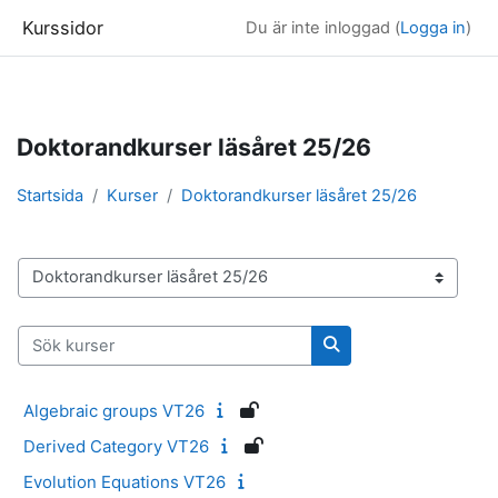
Kurssidor
Du är inte inloggad (
Logga in
)
Gå direkt till huvudinnehåll
Doktorandkurser läsåret 25/26
Startsida
Kurser
Doktorandkurser läsåret 25/26
Kurskategorier
Sök kurser
Sök kurser
Algebraic groups VT26
Derived Category VT26
Evolution Equations VT26