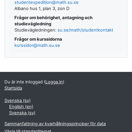
studentexpedition@math.su.se
Albano hus 1, plan 3, zon D
Frågor om behörighet, antagning och
studievägledning
Studievägledningen:
su.se/math/studentkontakt
Frågor om kurssidorna
kurssidor@math.su.se
Kompletterande block
Du är inte inloggad (
Logga in
)
Startsida
Svenska ‎(sv)‎
English ‎(en)‎
Svenska ‎(sv)‎
Sammanfattning av kvarhållningsprinciper för data
Växla till standardtemat