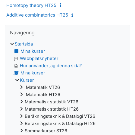
Homotopy theory HT25
Additive combinatorics HT25
Block
Hoppa över Navigering
Navigering
Startsida
Mina kurser
Webbplatsnyheter
Hur använder jag denna sida?
Mina kurser
Kurser
Matematik VT26
Matematik HT26
Matematisk statistik VT26
Matematisk statistik HT26
Beräkningsteknik & Datalogi VT26
Beräkningsteknik & Datalogi HT26
Sommarkurser ST26