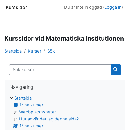
Kurssidor
Du är inte inloggad (
Logga in
)
Gå direkt till huvudinnehåll
Kurssidor vid Matematiska institutionen
Startsida
Kurser
Sök
Sök kurser
Sök ku
Block
Hoppa över Navigering
Navigering
Startsida
Mina kurser
Webbplatsnyheter
Hur använder jag denna sida?
Mina kurser