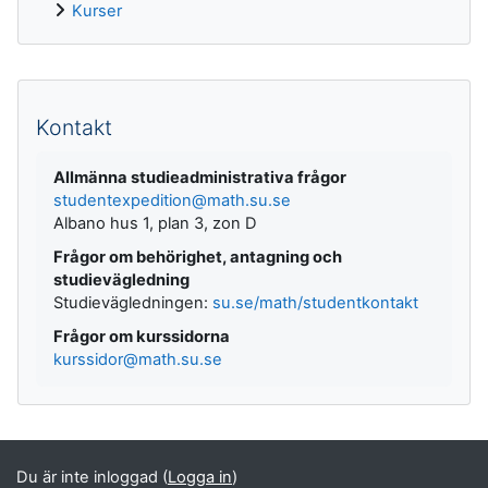
Kurser
Kompletterande block
Kontakt
Allmänna studieadministrativa frågor
studentexpedition@math.su.se
Albano hus 1, plan 3, zon D
Frågor om behörighet, antagning och
studievägledning
Studievägledningen:
su.se/math/studentkontakt
Frågor om kurssidorna
kurssidor@math.su.se
Du är inte inloggad (
Logga in
)