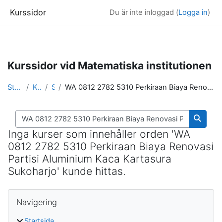
Kurssidor
Du är inte inloggad (
Logga in
)
Gå direkt till huvudinnehåll
Kurssidor vid Matematiska institutionen
Startsida
Kurser
Sök
WA 0812 2782 5310 Perkiraan Biaya Renovasi Partisi Aluminium Kaca Kartasura Sukoharjo
Sök kurser
Sök ku
Inga kurser som innehåller orden 'WA
0812 2782 5310 Perkiraan Biaya Renovasi
Partisi Aluminium Kaca Kartasura
Sukoharjo' kunde hittas.
Block
Hoppa över Navigering
Navigering
Startsida