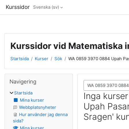
Kurssidor
Svenska ‎(sv)‎
Gå direkt till huvudinnehåll
Kurssidor vid Matematiska i
Startsida
Kurser
Sök
WA 0859 3970 0884 Upah Pasa
Block
Hoppa över Navigering
Navigering
Sök kurser
Startsida
Inga kurse
Mina kurser
Upah Pasan
Webbplatsnyheter
Sragen' kun
Hur använder jag denna
sida?
Mina kurser