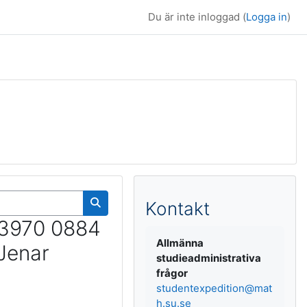
Du är inte inloggad (
Logga in
)
Kompletterande b
Kontakt
Sök kurser
 3970 0884
Allmänna
Jenar
studieadministrativa
frågor
studentexpedition@mat
h.su.se