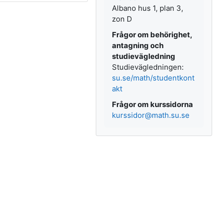
Albano hus 1, plan 3,
zon D
Frågor om behörighet,
antagning och
studievägledning
Studievägledningen:
su.se/math/studentkont
akt
Frågor om kurssidorna
kurssidor@math.su.se