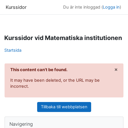
Kurssidor
Du är inte inloggad (
Logga in
)
Gå direkt till huvudinnehåll
Kurssidor vid Matematiska institutionen
Startsida
×
This content can't be found.
Avfä
It may have been deleted, or the URL may be
incorrect.
Tillbaka till webbplatsen
Block
Hoppa över Navigering
Navigering