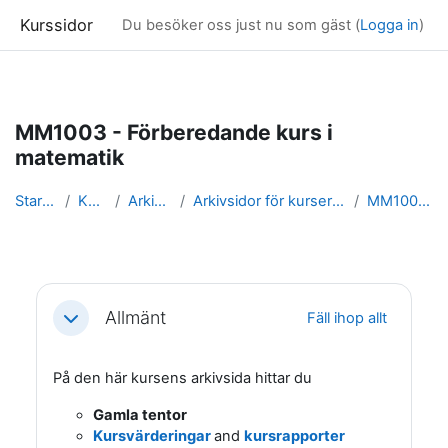
Kurssidor
Du besöker oss just nu som gäst (
Logga in
)
Gå direkt till huvudinnehåll
MM1003 - Förberedande kurs i
matematik
Startsida
Kurser
Arkivsidor
Arkivsidor för kurser i Matematik
MM1003_arkiv
Avsnittsöversikt
Allmänt
Fäll ihop allt
Fäll ihop
På den här kursens arkivsida hittar du
Gamla tentor
Kursvärderingar
and
kursrapporter