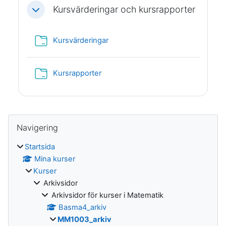
Kursvärderingar och kursrapporter
Fäll ihop
Mapp
Kursvärderingar
Mapp
Kursrapporter
Block
Hoppa över Navigering
Navigering
Startsida
Mina kurser
Kurser
Arkivsidor
Arkivsidor för kurser i Matematik
Basma4_arkiv
MM1003_arkiv