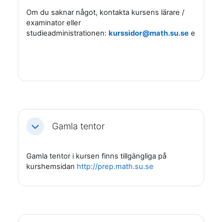
Om du saknar något, kontakta kursens lärare /
examinator eller
studieadministrationen:
kurssidor@math.su.se
eller
stu
Gamla tentor
Fäll ihop
Gamla tentor i kursen finns tillgängliga på
kurshemsidan
http://prep.math.su.se