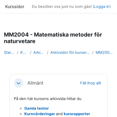
Kurssidor
Du besöker oss just nu som gäst (
Logga in
)
Gå direkt till huvudinnehåll
MM2004 - Matematiska metoder för
naturvetare
Startsida
Kurser
Arkivsidor
Arkivsidor för kurser i Matematik
MM2004_arkiv
Avsnittsöversikt
Allmänt
Fäll ihop allt
Fäll ihop
På den här kursens arkivsida hittar du
Gamla tentor
Kursvärderingar
and
kursrapporter