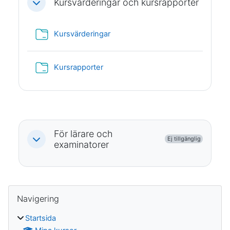
Kursvärderingar och kursrapporter
Fäll ihop
Mapp
Kursvärderingar
Mapp
Kursrapporter
För lärare och
Ej tillgänglig
Fäll ihop
examinatorer
Block
Hoppa över Navigering
Navigering
Startsida