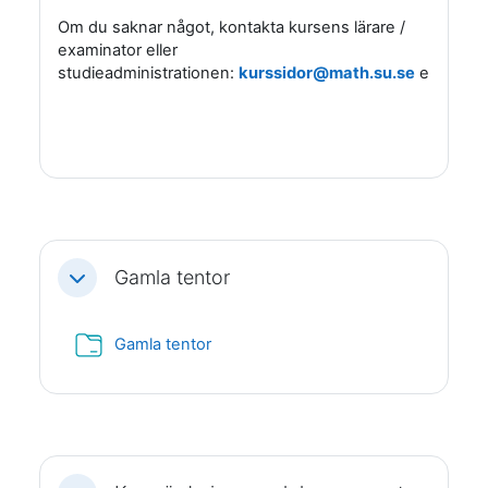
Om du saknar något, kontakta kursens lärare /
examinator eller
studieadministrationen:
kurssidor@math.su.se
eller
stu
Gamla tentor
Fäll ihop
Mapp
Gamla tentor