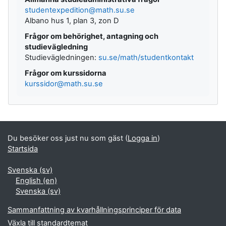
studentexpedition@math.su.se
Albano hus 1, plan 3, zon D
Frågor om behörighet, antagning och
studievägledning
Studievägledningen:
su.se/math/studentkontakt
Frågor om kurssidorna
kurssidor@math.su.se
Du besöker oss just nu som gäst (
Logga in
)
Startsida
Svenska ‎(sv)‎
English ‎(en)‎
Svenska ‎(sv)‎
Sammanfattning av kvarhållningsprinciper för data
Växla till standardtemat