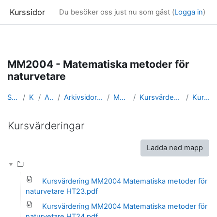
Kurssidor
Du besöker oss just nu som gäst (
Logga in
)
Gå direkt till huvudinnehåll
MM2004 - Matematiska metoder för
naturvetare
Startsida
Kurser
Arkivsidor
Arkivsidor för kurser i Matematik
MM2004_arkiv
Kursvärderingar och kursrapporter
Kursvärderingar
Kursvärderingar
Slutförandvillkor
Ladda ned mapp
Kursvärdering MM2004 Matematiska metoder för
naturvetare HT23.pdf
Kursvärdering MM2004 Matematiska metoder för
naturvetare HT24.pdf