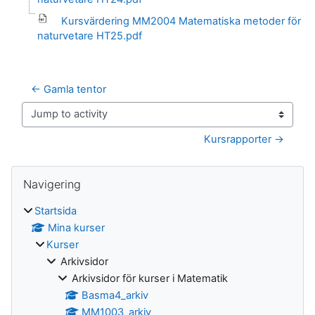
Kursvärdering MM2004 Matematiska metoder för
naturvetare HT25.pdf
← Gamla tentor
Jump to activity
Kursrapporter →
Block
Hoppa över Navigering
Navigering
Startsida
Mina kurser
Kurser
Arkivsidor
Arkivsidor för kurser i Matematik
Basma4_arkiv
MM1003_arkiv