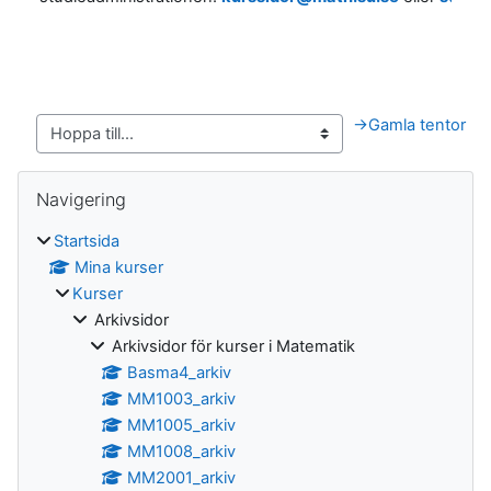
→
Gamla tentor
Block
Hoppa över Navigering
Navigering
Startsida
Mina kurser
Kurser
Arkivsidor
Arkivsidor för kurser i Matematik
Basma4_arkiv
MM1003_arkiv
MM1005_arkiv
MM1008_arkiv
MM2001_arkiv