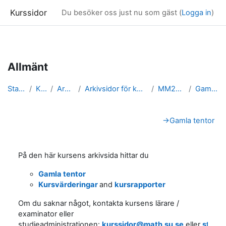
Kurssidor
Du besöker oss just nu som gäst (
Logga in
)
Gå direkt till huvudinnehåll
Allmänt
Startsida
Kurser
Arkivsidor
Arkivsidor för kurser i Matematik
MM2004_arkiv
Gamla tentor
Avsnittsöversikt
→
Gamla tentor
På den här kursens arkivsida hittar du
Gamla tentor
Kursvärderingar
and
kursrapporter
Om du saknar något, kontakta kursens lärare /
examinator eller
studieadministrationen:
kurssidor@math.su.se
eller
stude