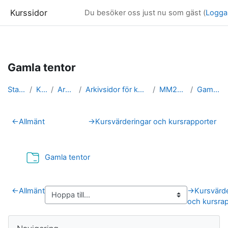
Kurssidor
Du besöker oss just nu som gäst (
Logga
Gå direkt till huvudinnehåll
Gamla tentor
Startsida
Kurser
Arkivsidor
Arkivsidor för kurser i Matematik
MM2004_arkiv
Gamla tentor
Avsnittsöversikt
←
Allmänt
→
Kursvärderingar och kursrapporter
Mapp
Gamla tentor
←
Allmänt
→
Kursvärd
och kursra
Block
Hoppa över Navigering