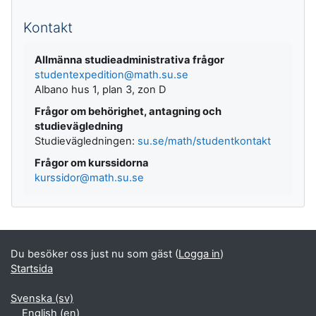
Kompletterande block
Kontakt
Allmänna studieadministrativa frågor
studentexpedition@math.su.se
Albano hus 1, plan 3, zon D
Frågor om behörighet, antagning och
studievägledning
Studievägledningen:
su.se/math/studentkontakt
Frågor om kurssidorna
kurssidor@math.su.se
Du besöker oss just nu som gäst (
Logga in
)
Startsida
Svenska ‎(sv)‎
English ‎(en)‎