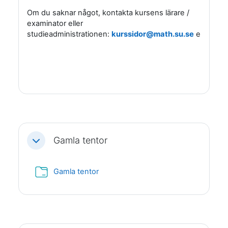
Om du saknar något, kontakta kursens lärare /
examinator eller
studieadministrationen:
kurssidor@math.su.se
eller
stu
Gamla tentor
Fäll ihop
Mapp
Gamla tentor