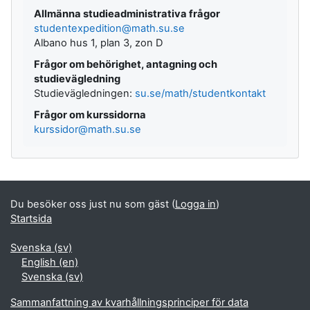
Allmänna studieadministrativa frågor
studentexpedition@math.su.se
Albano hus 1, plan 3, zon D
Frågor om behörighet, antagning och
studievägledning
Studievägledningen:
su.se/math/studentkontakt
Frågor om kurssidorna
kurssidor@math.su.se
Du besöker oss just nu som gäst (
Logga in
)
Startsida
Svenska ‎(sv)‎
English ‎(en)‎
Svenska ‎(sv)‎
Sammanfattning av kvarhållningsprinciper för data