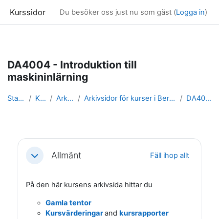
Kurssidor
Du besöker oss just nu som gäst (
Logga in
)
Gå direkt till huvudinnehåll
DA4004 - Introduktion till
maskininlärning
Startsida
Kurser
Arkivsidor
Arkivsidor för kurser i Beräkningsteknik & Dat...
DA4004_arkiv
Avsnittsöversikt
Allmänt
Fäll ihop allt
Fäll ihop
På den här kursens arkivsida hittar du
Gamla tentor
Kursvärderingar
and
kursrapporter