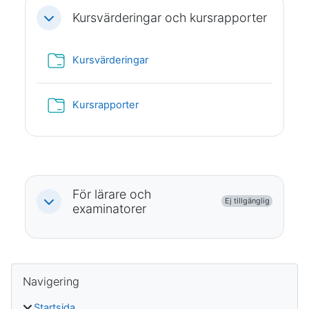
Kursvärderingar och kursrapporter
Fäll ihop
Mapp
Kursvärderingar
Mapp
Kursrapporter
För lärare och
Ej tillgänglig
Fäll ihop
examinatorer
Block
Hoppa över Navigering
Navigering
Startsida