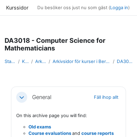
Kurssidor
Du besöker oss just nu som gäst (
Logga in
)
Gå direkt till huvudinnehåll
DA3018 - Computer Science for
Mathematicians
Startsida
Kurser
Arkivsidor
Arkivsidor för kurser i Beräkningsteknik & Dat...
DA3018_arkiv
Avsnittsöversikt
General
Fäll ihop allt
Fäll ihop
On this archive page you will find:
Old exams
Course evaluations
and
course reports