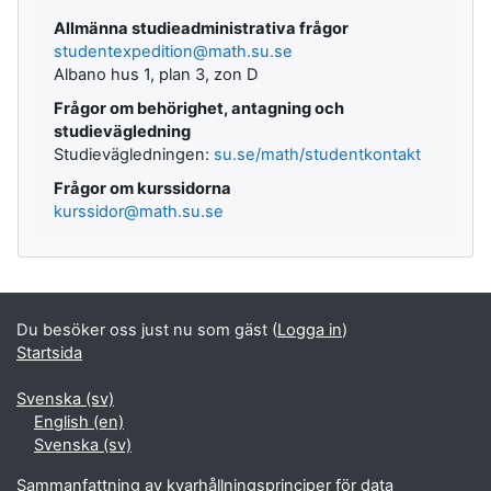
Allmänna studieadministrativa frågor
studentexpedition@math.su.se
Albano hus 1, plan 3, zon D
Frågor om behörighet, antagning och
studievägledning
Studievägledningen:
su.se/math/studentkontakt
Frågor om kurssidorna
kurssidor@math.su.se
Du besöker oss just nu som gäst (
Logga in
)
Startsida
Svenska ‎(sv)‎
English ‎(en)‎
Svenska ‎(sv)‎
Sammanfattning av kvarhållningsprinciper för data