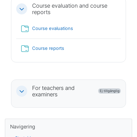
Course evaluation and course
Fäll ihop
reports
Mapp
Course evaluations
Mapp
Course reports
For teachers and
Ej tillgänglig
Fäll ihop
examiners
Block
Hoppa över Navigering
Navigering