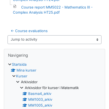
Course report MM5022 - Mathematics III -
Complex Analysis HT25.pdf
← Course evaluations
Jump to activity
Block
Hoppa över Navigering
Navigering
Startsida
Mina kurser
Kurser
Arkivsidor
Arkivsidor för kurser i Matematik
Basma4_arkiv
MM1003_arkiv
MM1005_arkiv