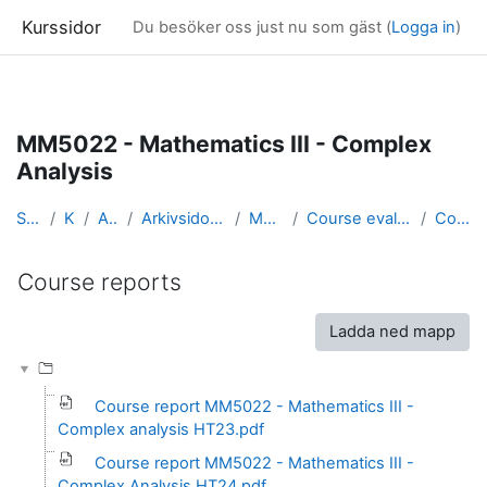
Kurssidor
Du besöker oss just nu som gäst (
Logga in
)
Gå direkt till huvudinnehåll
MM5022 - Mathematics III - Complex
Analysis
Startsida
Kurser
Arkivsidor
Arkivsidor för kurser i Matematik
MM5022_arkiv
Course evaluations and course reports
Course reports
Course reports
Slutförandvillkor
Ladda ned mapp
Course report MM5022 - Mathematics III -
Complex analysis HT23.pdf
Course report MM5022 - Mathematics III -
Complex Analysis HT24.pdf