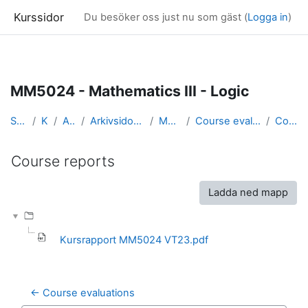
Kurssidor
Du besöker oss just nu som gäst (
Logga in
)
Gå direkt till huvudinnehåll
MM5024 - Mathematics III - Logic
Startsida
Kurser
Arkivsidor
Arkivsidor för kurser i Matematik
MM5024_arkiv
Course evaluation and course reports
Course reports
Course reports
Slutförandvillkor
Ladda ned mapp
Kursrapport MM5024 VT23.pdf
← Course evaluations