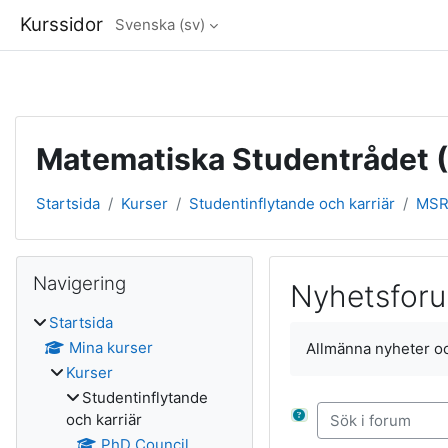
Kurssidor
Svenska ‎(sv)‎
Gå direkt till huvudinnehåll
Matematiska Studentrådet 
Startsida
Kurser
Studentinflytande och karriär
MS
Block
Hoppa över Navigering
Navigering
Nyhetsfor
Startsida
Slutförandvillkor
Mina kurser
Allmänna nyheter 
Kurser
Studentinflytande
Sök i forum
och karriär
PhD Council