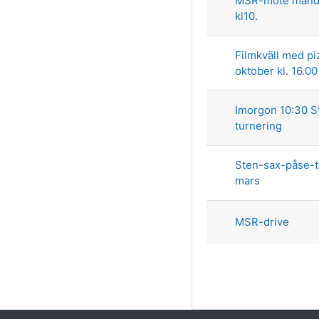
MSR-möte månd
kl10.
Filmkväll med pi
oktober kl. 16.00
Imorgon 10:30 S
turnering
Sten-sax-påse-t
mars
MSR-drive