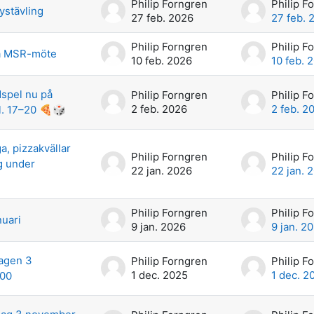
Philip Forngren
Philip F
ystävling
27 feb. 2026
27 feb. 
Philip Forngren
Philip F
sta MSR-möte
10 feb. 2026
10 feb. 
dspel nu på
Philip Forngren
Philip F
2 feb. 2026
2 feb. 2
kl. 17–20 🍕🎲
, pizzakvällar
Philip Forngren
Philip F
 under
22 jan. 2026
22 jan. 
Philip Forngren
Philip F
uari
9 jan. 2026
9 jan. 2
agen 3
Philip Forngren
Philip F
1 dec. 2025
1 dec. 2
:00