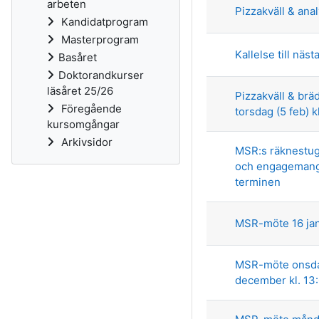
arbeten
Pizzakväll & anal
Kandidatprogram
Masterprogram
Kallelse till nä
Basåret
Doktorandkurser
läsåret 25/26
Pizzakväll & brä
Föregående
torsdag (5 feb) 
kursomgångar
Arkivsidor
MSR:s räknestuga
och engagemang
terminen
MSR-möte 16 jan
MSR-möte onsd
december kl. 13