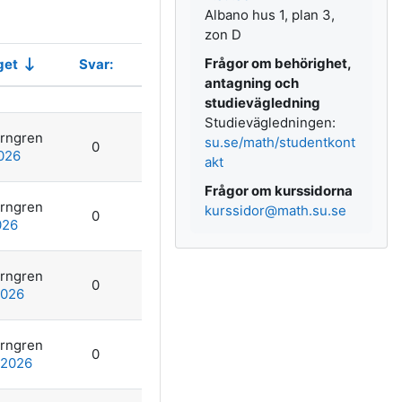
Albano hus 1, plan 3,
zon D
Frågor om behörighet,
get
Svar:
Åtgärder
antagning och
studievägledning
Studievägledningen:
orngren
su.se/math/studentkont
0
2026
akt
Frågor om kurssidorna
orngren
kurssidor@math.su.se
0
026
orngren
0
2026
orngren
0
 2026