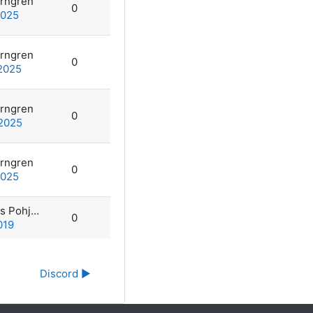
orngren
0
2025
orngren
0
 2025
orngren
0
 2025
orngren
0
2025
Johannes Pohjolainen
0
019
Discord ▶︎