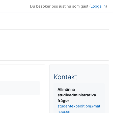
Du besöker oss just nu som gäst (
Logga in
)
Kompletterande b
Kontakt
Allmänna
studieadministrativa
frågor
studentexpedition@mat
h.su.se