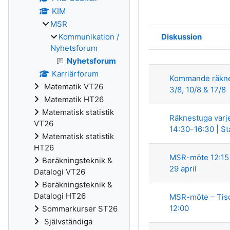
KIM
MSR
Diskussion
Kommunikation /
Status
Nyhetsforum
Lista över di
Nyhetsforum
Karriärforum
Kommande räknes
Matematik VT26
3/8, 10/8 & 17/8
Matematik HT26
Matematisk statistik
Räknestuga var
VT26
14:30–16:30 | Sta
Matematisk statistik
HT26
MSR-möte 12:15
Beräkningsteknik &
29 april
Datalogi VT26
Beräkningsteknik &
Datalogi HT26
MSR-möte – Tisd
12:00
Sommarkurser ST26
Självständiga