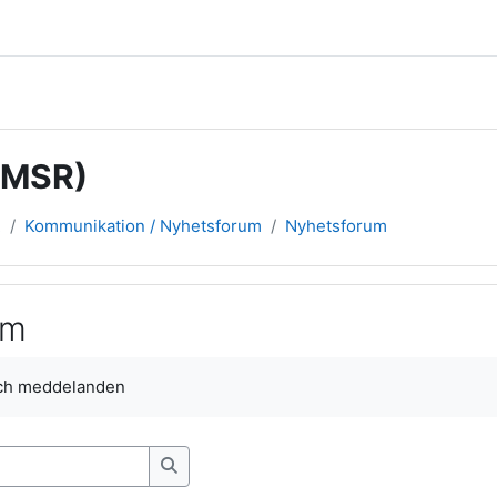
(MSR)
R
Kommunikation / Nyhetsforum
Nyhetsforum
um
och meddelanden
Sök i forum