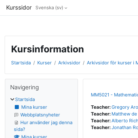
Kurssidor
Svenska ‎(sv)‎
Gå direkt till huvudinnehåll
Kursinformation
Startsida
Kurser
Arkivsidor
Arkivsidor för kurser i
Block
Hoppa över Navigering
Navigering
MM5021 - Mathematics 
Startsida
Mina kurser
Teacher:
Gregory Ar
Teacher:
Matthew de 
Webbplatsnyheter
Teacher:
Alberto Rich
Hur använder jag denna
Teacher:
Jonathan R
sida?
Mina kurser