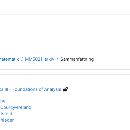
 Matematik
MM5021_arkiv
Sammanfattning
III - Foundations of Analysis
one
Courcy-Ireland
tsfeld
ohleder