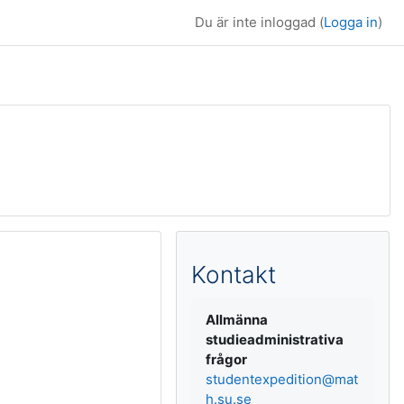
Du är inte inloggad (
Logga in
)
Kompletterande b
Kontakt
Allmänna
studieadministrativa
frågor
studentexpedition@mat
h.su.se