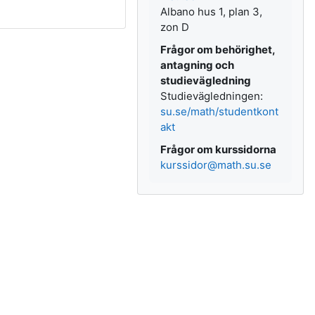
Albano hus 1, plan 3,
zon D
Frågor om behörighet,
antagning och
studievägledning
Studievägledningen:
su.se/math/studentkont
akt
Frågor om kurssidorna
kurssidor@math.su.se