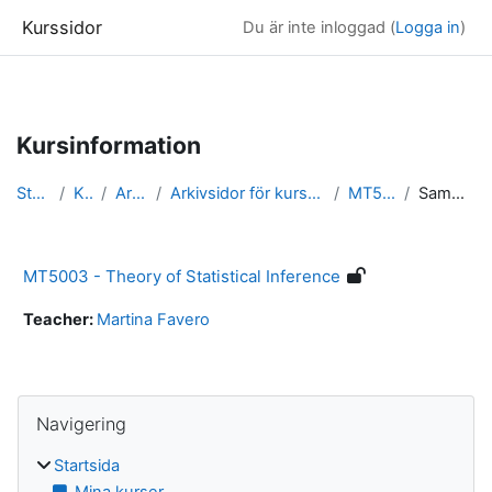
Kurssidor
Du är inte inloggad (
Logga in
)
Gå direkt till huvudinnehåll
Kursinformation
Startsida
Kurser
Arkivsidor
Arkivsidor för kurser i Matematisk statistik
MT5003_arkiv
Sammanfattning
MT5003 - Theory of Statistical Inference
Teacher:
Martina Favero
Block
Hoppa över Navigering
Navigering
Startsida
Mina kurser