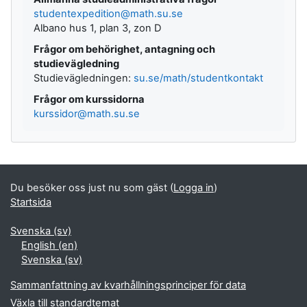
studentexpedition@math.su.se
Albano hus 1, plan 3, zon D
Frågor om behörighet, antagning och
studievägledning
Studievägledningen:
su.se/math/studentkontakt
Frågor om kurssidorna
kurssidor@math.su.se
Du besöker oss just nu som gäst (
Logga in
)
Startsida
Svenska ‎(sv)‎
English ‎(en)‎
Svenska ‎(sv)‎
Sammanfattning av kvarhållningsprinciper för data
Växla till standardtemat