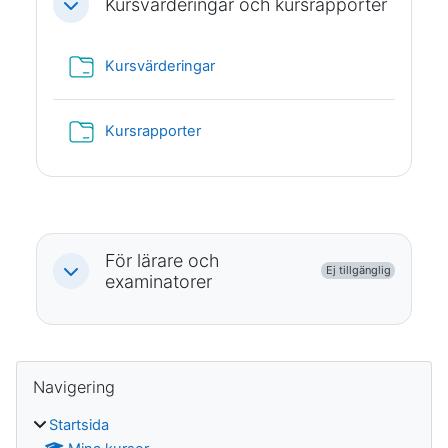
Kursvärderingar och kursrapporter
Fäll ihop
Mapp
Kursvärderingar
Mapp
Kursrapporter
För lärare och
Ej tillgänglig
Fäll ihop
examinatorer
Block
Hoppa över Navigering
Navigering
Startsida