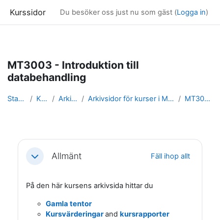
Kurssidor
Du besöker oss just nu som gäst (
Logga in
)
Gå direkt till huvudinnehåll
MT3003 - Introduktion till
databehandling
Startsida
Kurser
Arkivsidor
Arkivsidor för kurser i Matematisk statistik
MT3003_arkiv
Avsnittsöversikt
Allmänt
Fäll ihop allt
Fäll ihop
På den här kursens arkivsida hittar du
Gamla tentor
Kursvärderingar
and
kursrapporter