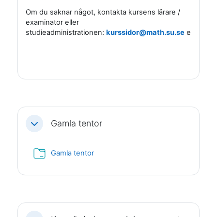
Om du saknar något, kontakta kursens lärare /
examinator eller
studieadministrationen:
kurssidor@math.su.se
eller
stu
Gamla tentor
Fäll ihop
Mapp
Gamla tentor