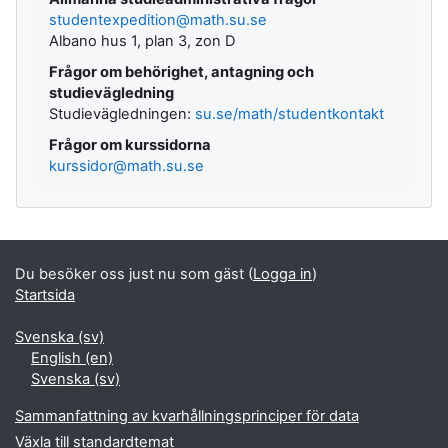
studentexpedition@math.su.se
Albano hus 1, plan 3, zon D
Frågor om behörighet, antagning och
studievägledning
Studievägledningen:
su.se/math/studentkontakt
Frågor om kurssidorna
kurssidor@math.su.se
Du besöker oss just nu som gäst (
Logga in
)
Startsida
Svenska ‎(sv)‎
English ‎(en)‎
Svenska ‎(sv)‎
Sammanfattning av kvarhållningsprinciper för data
Växla till standardtemat