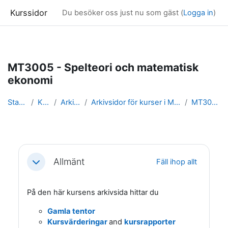
Kurssidor
Du besöker oss just nu som gäst (
Logga in
)
Gå direkt till huvudinnehåll
MT3005 - Spelteori och matematisk
ekonomi
Startsida
Kurser
Arkivsidor
Arkivsidor för kurser i Matematisk statistik
MT3005_arkiv
Avsnittsöversikt
Allmänt
Fäll ihop allt
Fäll ihop
På den här kursens arkivsida hittar du
Gamla tentor
Kursvärderingar
and
kursrapporter