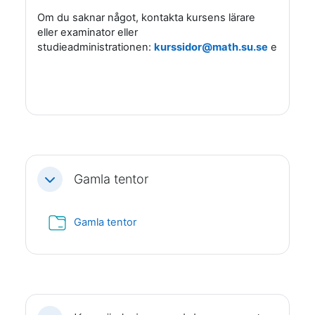
Om du saknar något, kontakta kursens lärare
eller examinator eller
studieadministrationen:
kurssidor@math.su.se
eller
stu
Gamla tentor
Fäll ihop
Mapp
Gamla tentor