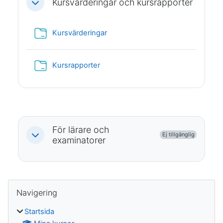
Kursvärderingar och kursrapporter
Fäll ihop
Mapp
Kursvärderingar
Mapp
Kursrapporter
För lärare och
Ej tillgänglig
Fäll ihop
examinatorer
Block
Hoppa över Navigering
Navigering
Startsida