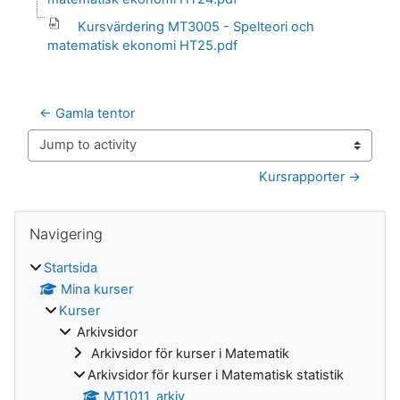
Kursvärdering MT3005 - Spelteori och
matematisk ekonomi HT25.pdf
← Gamla tentor
Jump to activity
Kursrapporter →
Block
Hoppa över Navigering
Navigering
Startsida
Mina kurser
Kurser
Arkivsidor
Arkivsidor för kurser i Matematik
Arkivsidor för kurser i Matematisk statistik
MT1011_arkiv