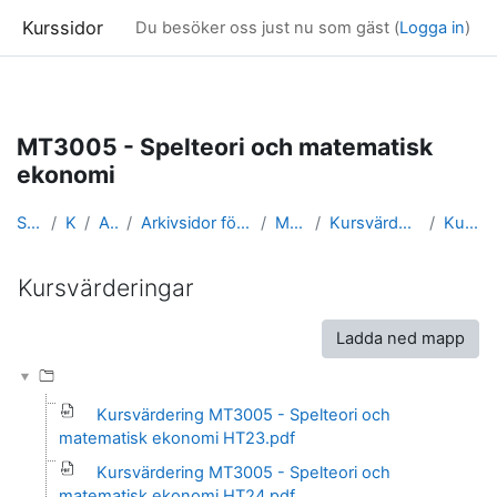
Kurssidor
Du besöker oss just nu som gäst (
Logga in
)
Gå direkt till huvudinnehåll
MT3005 - Spelteori och matematisk
ekonomi
Startsida
Kurser
Arkivsidor
Arkivsidor för kurser i Matematisk statistik
MT3005_arkiv
Kursvärderingar och kursrapporter
Kursvärderingar
Kursvärderingar
Slutförandvillkor
Ladda ned mapp
Kursvärdering MT3005 - Spelteori och
matematisk ekonomi HT23.pdf
Kursvärdering MT3005 - Spelteori och
matematisk ekonomi HT24.pdf